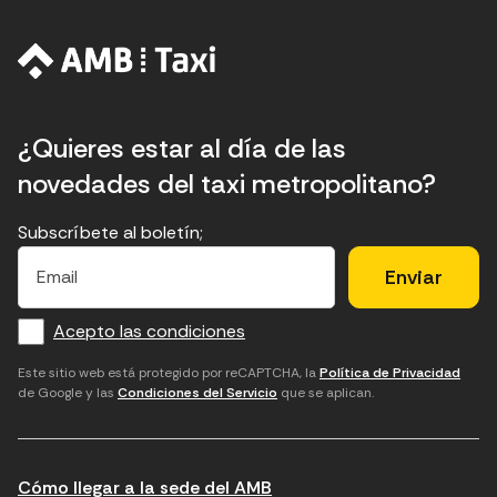
¿Quieres estar al día de las
novedades del taxi metropolitano?
Subscríbete al boletín;
E
E
H
×
E
l
l
e
m
f
c
u
a
Acepto las condiciones
o
a
d
i
l
r
m
'
Este sitio web está protegido por reCAPTCHA, la
Política de Privacidad
de Google y las
Condiciones del Servicio
que se aplican.
m
p
a
a
c
c
t
o
c
Cómo llegar a la sede del AMB
i
r
e