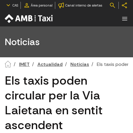
CAS
Área personal
Canal interno de alertas
Noticias
IMET
Actualidad
Noticias
Els taxis poden c
Els taxis poden
circular per la Via
Laietana en sentit
ascendent