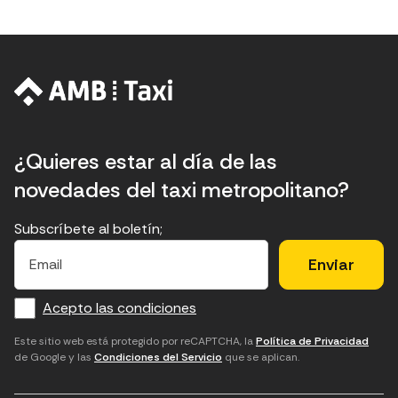
¿Quieres estar al día de las
novedades del taxi metropolitano?
Subscríbete al boletín;
E
E
H
×
E
l
l
e
m
f
c
u
a
Acepto las condiciones
o
a
d
i
l
r
m
'
Este sitio web está protegido por reCAPTCHA, la
Política de Privacidad
de Google y las
Condiciones del Servicio
que se aplican.
m
p
a
a
c
c