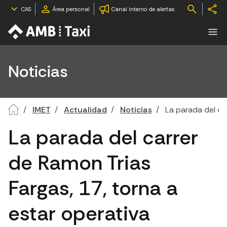
CAS
Área personal
Canal interno de alertas
Noticias
IMET
Actualidad
Noticias
La parada del ca
La parada del carrer
de Ramon Trias
Fargas, 17, torna a
estar operativa