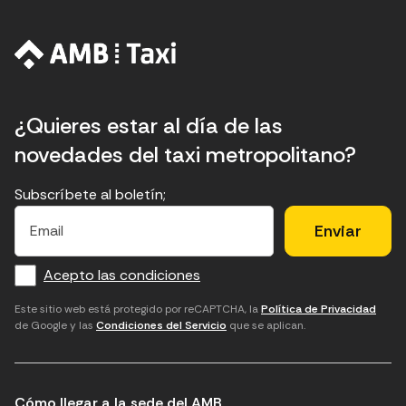
¿Quieres estar al día de las
novedades del taxi metropolitano?
Subscríbete al boletín;
E
E
H
×
E
l
l
e
m
f
c
u
a
Acepto las condiciones
o
a
d
i
l
r
m
'
Este sitio web está protegido por reCAPTCHA, la
Política de Privacidad
de Google y las
Condiciones del Servicio
que se aplican.
m
p
a
a
c
c
t
o
c
Cómo llegar a la sede del AMB
i
r
e