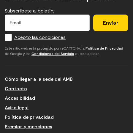
Subscríbete al boletín;
E
E
H
×
E
l
l
e
m
f
c
u
a
Acepto las condiciones
o
a
d
i
l
r
m
'
Este sitio web está protegido por reCAPTCHA, la
Política de Privacidad
de Google y las
Condiciones del Servicio
que se aplican.
m
p
a
a
c
c
t
o
c
Cómo llegar a la sede del AMB
i
r
e
n
r
p
Contacto
t
e
t
Accesibilidad
r
u
a
Aviso legal
o
e
r
Política de privacidad
d
l
l
Premios y menciones
u
e
e