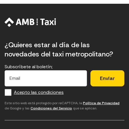
¿Quieres estar al día de las
novedades del taxi metropolitano?
Subscríbete al boletín;
E
E
H
×
E
l
l
e
m
f
c
u
a
Acepto las condiciones
o
a
d
i
l
r
m
'
Este sitio web está protegido por reCAPTCHA, la
Política de Privacidad
de Google y las
Condiciones del Servicio
que se aplican.
m
p
a
a
c
c
t
o
c