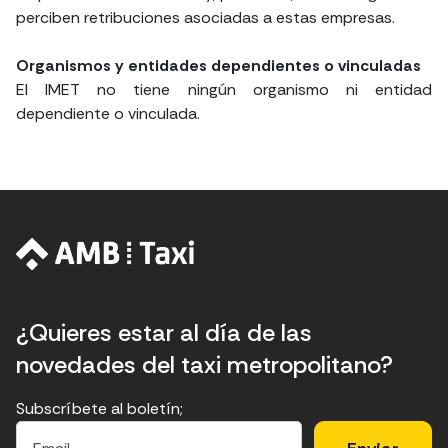
perciben retribuciones asociadas a estas empresas.
Organismos y entidades dependientes o vinculadas
El IMET no tiene ningún organismo ni entidad
dependiente o vinculada.
¿Quieres estar al día de las
novedades del taxi metropolitano?
Subscríbete al boletín;
E
E
H
×
E
l
l
e