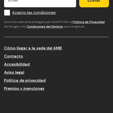
m
f
c
u
a
Acepto las condiciones
o
a
d
i
l
r
m
'
Este sitio web está protegido por reCAPTCHA, la
Política de Privacidad
de Google y las
Condiciones del Servicio
que se aplican.
m
p
a
a
c
c
t
o
c
Cómo llegar a la sede del AMB
i
r
e
n
r
p
Contacto
t
e
t
Accesibilidad
r
u
a
Aviso legal
o
e
r
Política de privacidad
d
l
l
Premios y menciones
u
e
e
ï
c
s
t
t
c
n
r
o