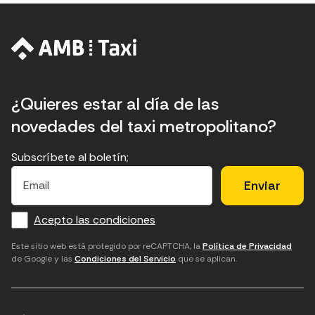
¿Quieres estar al día de las
novedades del taxi metropolitano?
Subscríbete al boletín;
E
E
H
×
E
l
l
e
m
f
c
u
a
Acepto las condiciones
o
a
d
i
l
r
m
'
Este sitio web está protegido por reCAPTCHA, la
Política de Privacidad
de Google y las
Condiciones del Servicio
que se aplican.
m
p
a
a
c
c
t
o
c