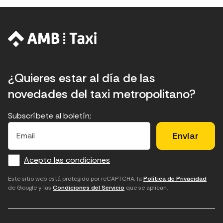
¿Quieres estar al día de las
novedades del taxi metropolitano?
Subscríbete al boletín;
E
E
H
×
E
l
l
e
m
f
c
u
a
Acepto las condiciones
o
a
d
i
l
r
m
'
Este sitio web está protegido por reCAPTCHA, la
Política de Privacidad
de Google y las
Condiciones del Servicio
que se aplican.
m
p
a
a
c
c
t
o
c