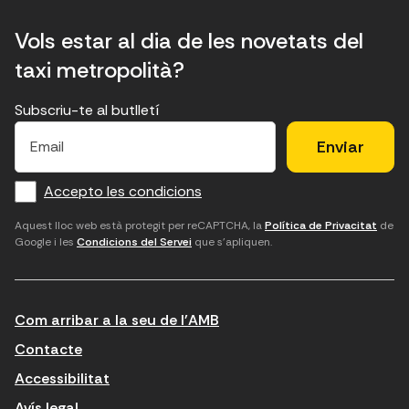
Vols estar al dia de les novetats del
taxi metropolità?
Subscriu-te al butlletí
E
E
H
×
E
l
l
e
m
f
c
u
a
Accepto les condicions
o
a
d
i
l
r
m
'
Aquest lloc web està protegit per reCAPTCHA, la
Política de Privacitat
de
Google i les
Condicions del Servei
que s'apliquen.
m
p
a
a
c
c
t
o
c
Com arribar a la seu de l'AMB
i
r
e
n
r
p
Contacte
t
e
t
Accessibilitat
r
u
a
Avís legal