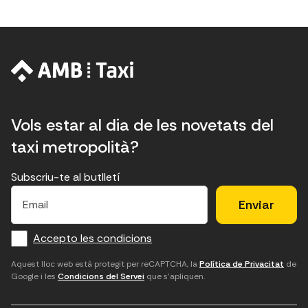
Vols estar al dia de les novetats del
taxi metropolità?
Subscriu-te al butlletí
E
E
H
×
E
l
l
e
m
f
c
u
a
Accepto les condicions
o
a
d
i
l
r
m
'
Aquest lloc web està protegit per reCAPTCHA, la
Política de Privacitat
de
Google i les
Condicions del Servei
que s'apliquen.
m
p
a
a
c
c