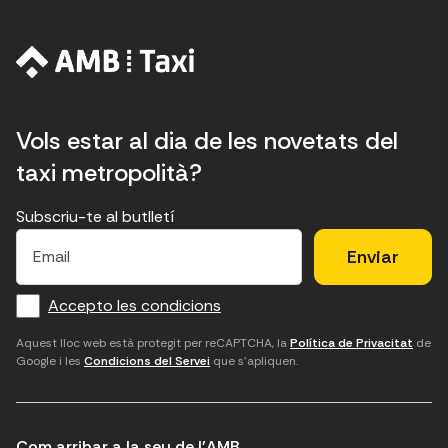
Vols estar al dia de les novetats del
taxi metropolità?
Subscriu-te al butlletí
E
E
H
×
E
l
l
e
m
f
c
u
a
Accepto les condicions
o
a
d
i
l
r
m
'
Aquest lloc web està protegit per reCAPTCHA, la
Política de Privacitat
de
Google i les
Condicions del Servei
que s'apliquen.
m
p
a
a
c
c
t
o
c
Com arribar a la seu de l'AMB