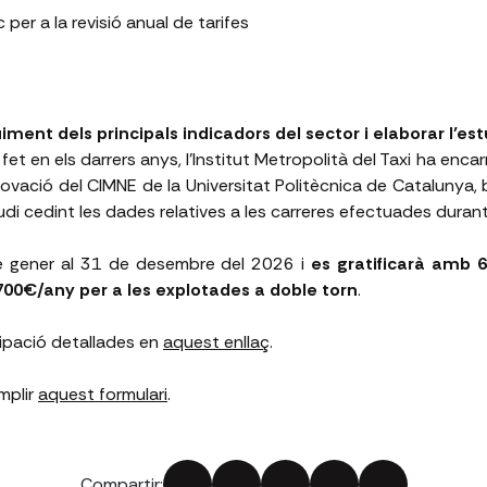
 per a la revisió anual de tarifes
iment dels principals indicadors del sector i elaborar l’es
 fet en els darrers anys, l’Institut Metropolità del Taxi ha enca
nnovació del CIMNE de la Universitat Politècnica de Catalunya,
tudi cedint les dades relatives a les carreres efectuades duran
 de gener al 31 de desembre del 2026 i
es gratificarà amb 6
700€/any per a les explotades a doble torn
.
cipació detallades en
aquest enllaç
.
omplir
aquest formulari
.
Compartir: