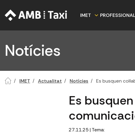
IMET
PROFESSIONA
Notícies
IMET
Actualitat
Notícies
Es busquen col·la
Es busquen 
comunicació
27.11.25
| Tema: