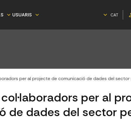
LS
USUARIS
CAT
boradors per al projecte de comunicació de dades del sector
col·laboradors per al pr
 de dades del sector pe