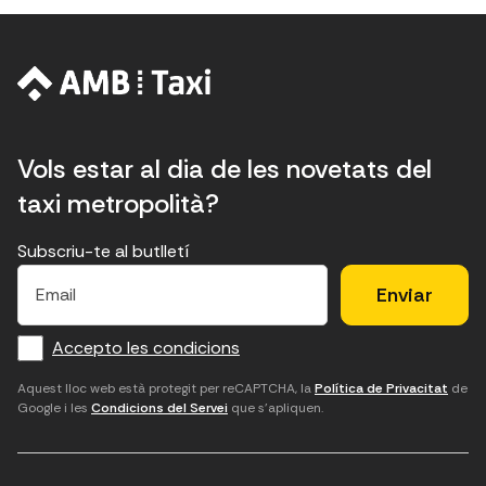
Vols estar al dia de les novetats del
taxi metropolità?
Subscriu-te al butlletí
E
E
H
×
E
l
l
e
m
f
c
u
a
Accepto les condicions
o
a
d
i
l
r
m
'
Aquest lloc web està protegit per reCAPTCHA, la
Política de Privacitat
de
Google i les
Condicions del Servei
que s'apliquen.
m
p
a
a
c
c
t
o
c