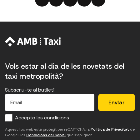
Vols estar al dia de les novetats del
taxi metropolità?
Subscriu-te al butlletí
E
E
H
×
E
l
l
e
m
f
c
u
a
Accepto les condicions
o
a
d
i
l
r
m
'
Aquest lloc web està protegit per reCAPTCHA, la
Política de Privacitat
de
Google i les
Condicions del Servei
que s'apliquen.
m
p
a