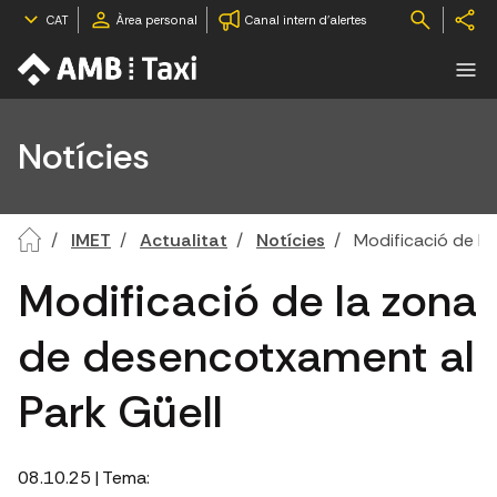
CAT
Àrea personal
Canal intern d'alertes
Notícies
IMET
Actualitat
Notícies
Modificació de la
Modificació de la zona
de desencotxament al
Park Güell
08.10.25
| Tema: