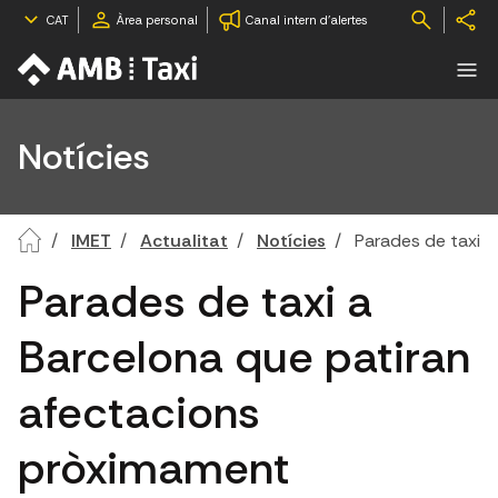
CAT
Àrea personal
Canal intern d'alertes
Notícies
IMET
Actualitat
Notícies
Parades de taxi 
Parades de taxi a
Barcelona que patiran
afectacions
pròximament