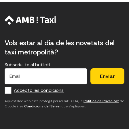
Vols estar al dia de les novetats del
taxi metropolità?
Subscriu-te al butlletí
E
E
H
×
E
l
l
e
m
f
c
u
a
Accepto les condicions
o
a
d
i
l
r
m
'
Aquest lloc web està protegit per reCAPTCHA, la
Política de Privacitat
de
Google i les
Condicions del Servei
que s'apliquen.
m
p
a
a
c
c
t
o
c