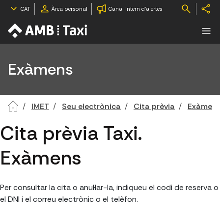
CAT
Àrea personal
Canal intern d'alertes
Exàmens
IMET
Seu electrònica
Cita prèvia
Exàmen
Cita prèvia Taxi.
Exàmens
Per consultar la cita o anul·lar-la, indiqueu el codi de reserva o
el DNI i el correu electrònic o el telèfon.