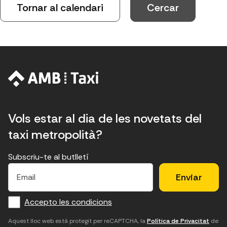
Tornar al calendari
Vols estar al dia de les novetats del
taxi metropolità?
Subscriu-te al butlletí
E
E
H
×
E
l
l
e
m
f
c
u
a
Accepto les condicions
o
a
d
i
l
r
m
'
Aquest lloc web està protegit per reCAPTCHA, la
Política de Privacitat
de