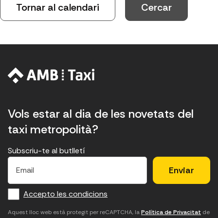
Tornar al calendari
Vols estar al dia de les novetats del
taxi metropolità?
Subscriu-te al butlletí
E
E
H
×
E
l
l
e
m
f
c
u
a
Accepto les condicions
o
a
d
i
l
r
m
'
Aquest lloc web està protegit per reCAPTCHA, la
Política de Privacitat
de