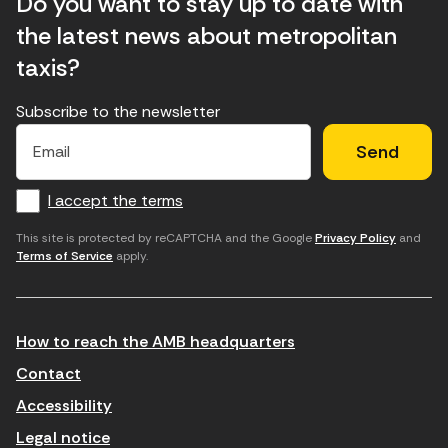
Do you want to stay up to date with
the latest news about metropolitan
taxis?
Subscribe to the newsletter
E
E
H
×
E
l
l
e
m
f
c
u
a
I accept the terms
o
a
d
i
l
r
m
'
This site is protected by reCAPTCHA and the Google
Privacy Policy
and
Terms of Service
apply.
m
p
a
a
c
c
t
o
c
How to reach the AMB headquarters
i
r
e
n
r
p
Contact
t
e
t
Accessibility
r
u
a
Legal notice