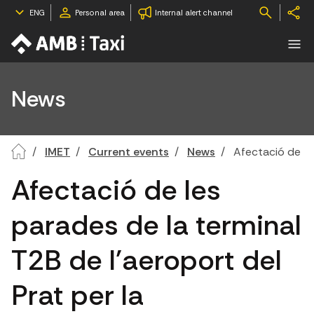
ENG
Personal area
Internal alert channel
News
IMET
Current events
News
Afectació de les
Afectació de les
parades de la terminal
T2B de l'aeroport del
Prat per la