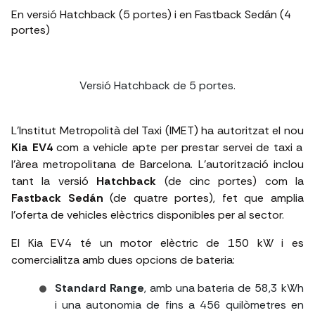
En versió Hatchback (5 portes) i en Fastback Sedán (4
portes)
Versió Hatchback
de 5 portes.
L’Institut Metropolità del Taxi (IMET) ha autoritzat el nou
Kia EV4
com a vehicle apte per prestar servei de taxi a
l’àrea metropolitana de Barcelona. L’autorització inclou
tant la versió
Hatchback
(de cinc portes) com la
Fastback Sedán
(de quatre portes), fet que amplia
l’oferta de vehicles elèctrics disponibles per al sector.
El Kia EV4 té un motor elèctric de 150 kW i es
comercialitza amb dues opcions de bateria:
Standard Range
, amb una bateria de 58,3 kWh
i una autonomia de fins a 456 quilòmetres en