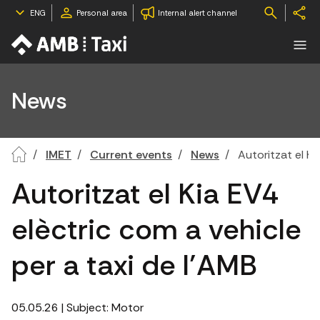
ENG
Personal area
Internal alert channel
News
IMET
Current events
News
Autoritzat el Ki
Autoritzat el Kia EV4
elèctric com a vehicle
per a taxi de l’AMB
05.05.26
| Subject:
Motor