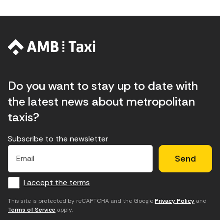
Do you want to stay up to date with
the latest news about metropolitan
taxis?
Subscribe to the newsletter
E
E
H
×
E
l
l
e
m
f
c
u
a
I accept the terms
o
a
d
i
l
r
m
'
This site is protected by reCAPTCHA and the Google
Privacy Policy
and
Terms of Service
apply.
m
p
a