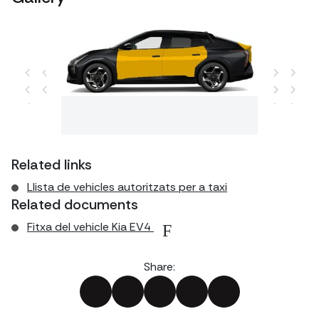
Versió Fastback Sedán (4 portes)
ious
Next
Related links
Llista de vehicles autoritzats per a taxi
Related documents
Fitxa del vehicle Kia EV4
Share: