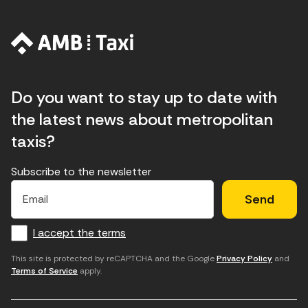
Do you want to stay up to date with
the latest news about metropolitan
taxis?
Subscribe to the newsletter
E
E
H
×
E
l
l
e
m
f
c
u
a
I accept the terms
o
a
d
i
l
r
m
'
This site is protected by reCAPTCHA and the Google
Privacy Policy
and
Terms of Service
apply.
m
p
a
a
c
c