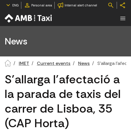
ENG
Personal area
Internal alert channel
News
IMET
Current events
News
S’allarga l’afec
S’allarga l’afectació a
la parada de taxis del
carrer de Lisboa, 35
(CAP Horta)