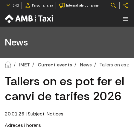
ENG
Personal area
Internal alert channel
News
IMET
Current events
News
Tallers on es po
Tallers on es pot fer el
canvi de tarifes 2026
20.01.26
| Subject:
Notices
Adreces i horaris