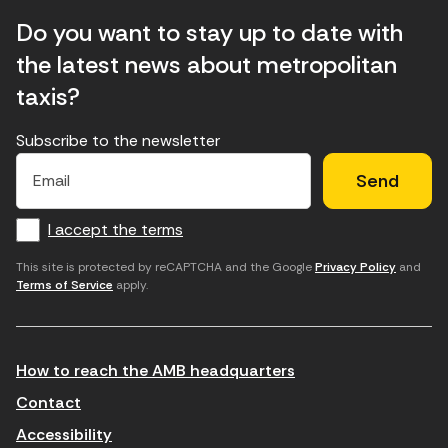
Do you want to stay up to date with
the latest news about metropolitan
taxis?
Subscribe to the newsletter
E
E
H
×
E
l
l
e
m
f
c
u
a
I accept the terms
o
a
d
i
l
r
m
'
This site is protected by reCAPTCHA and the Google
Privacy Policy
and
Terms of Service
apply.
m
p
a
a
c
c
t
o
c
How to reach the AMB headquarters
i
r
e
n
r
p
Contact
t
e
t
Accessibility