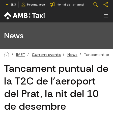
ENG
Personal area
Internal alert channel
News
IMET
Current events
News
Tancament puntu
Tancament puntual de
la T2C de l'aeroport
del Prat, la nit del 10
de desembre