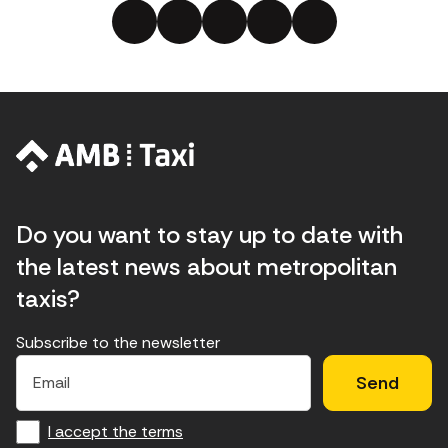
Do you want to stay up to date with
the latest news about metropolitan
taxis?
Subscribe to the newsletter
E
E
H
×
E
l
l
e
m
f
c
u
a
I accept the terms
o
a
d
i