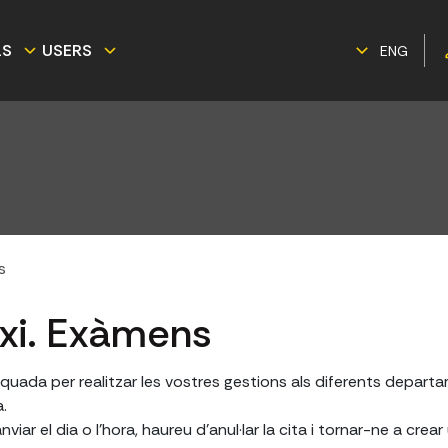
LS
USERS
ENG
s
axi. Exàmens
quada per realitzar les vostres gestions als diferents departa
a.
nviar el dia o l'hora, haureu d'anul·lar la cita i tornar-ne a cre