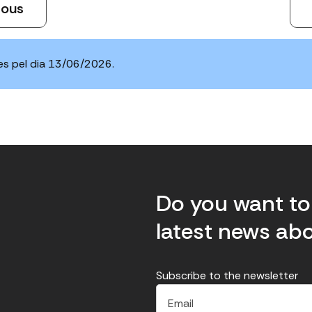
ious
les pel dia 13/06/2026.
Do you want to 
latest news abo
Subscribe to the newsletter
E
E
H
×
E
l
l
e
m