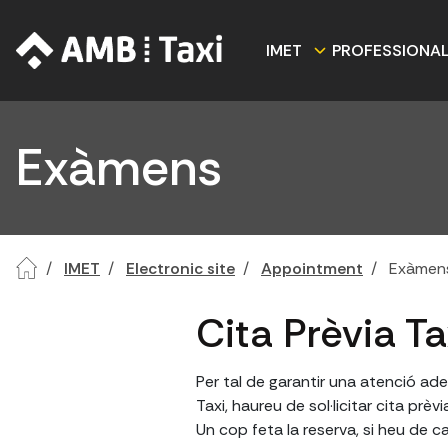
IMET
PROFESSIONA
Exàmens
IMET
Electronic site
Appointment
Exàmen
Cita Prèvia T
Per tal de garantir una atenció ade
Taxi, haureu de sol·licitar cita prèvi
Un cop feta la reserva, si heu de ca