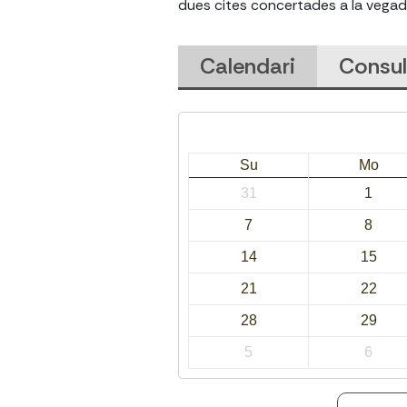
dues cites concertades a la vegad
Calendari
Consul
Su
Mo
31
1
7
8
14
15
21
22
28
29
5
6