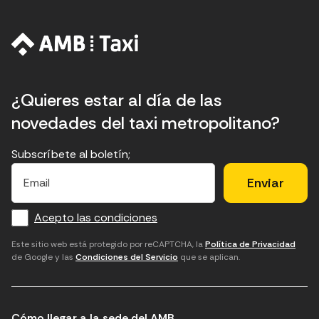
¿Quieres estar al día de las
novedades del taxi metropolitano?
Subscríbete al boletín;
E
E
H
×
E
l
l
e
m
f
c
u
a
Acepto las condiciones
o
a
d
i
l
r
m
'
Este sitio web está protegido por reCAPTCHA, la
Política de Privacidad
de Google y las
Condiciones del Servicio
que se aplican.
m
p
a
a
c
c
t
o
c
Cómo llegar a la sede del AMB