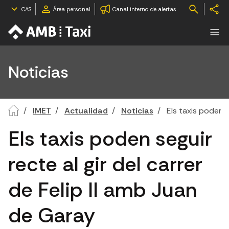
CAS
Área personal
Canal interno de alertas
Noticias
IMET
Actualidad
Noticias
Els taxis poden s
Els taxis poden seguir
recte al gir del carrer
de Felip II amb Juan
de Garay