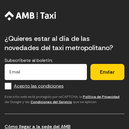
¿Quieres estar al día de las
novedades del taxi metropolitano?
Subscríbete al boletín;
E
E
H
×
E
l
l
e
m
f
c
u
a
Acepto las condiciones
o
a
d
i
l
r
m
'
Este sitio web está protegido por reCAPTCHA, la
Política de Privacidad
de Google y las
Condiciones del Servicio
que se aplican.
m
p
a
a
c
c
t
o
c
Cómo llegar a la sede del AMB
i
r
e