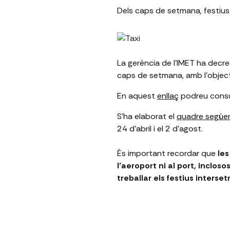
Dels caps de setmana, festius
La gerència de l’IMET ha decreta
caps de setmana, amb l’object
En aquest
enllaç
podreu consu
S’ha elaborat el
quadre següe
24 d’abril i el 2 d’agost.
És important recordar que
les
l’aeroport ni al port, inclo
treballar els festius inters