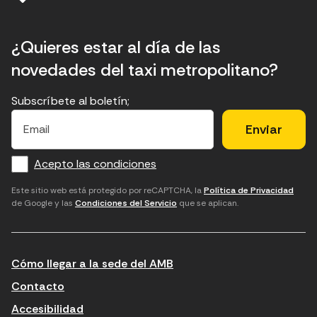
¿Quieres estar al día de las
novedades del taxi metropolitano?
Subscríbete al boletín;
E
E
H
×
E
l
l
e
m
f
c
u
a
Acepto las condiciones
o
a
d
i
l
r
m
'
Este sitio web está protegido por reCAPTCHA, la
Política de Privacidad
de Google y las
Condiciones del Servicio
que se aplican.
m
p
a
a
c
c
t
o
c
Cómo llegar a la sede del AMB
i
r
e
n
r
p
Contacto
t
e
t
Accesibilidad