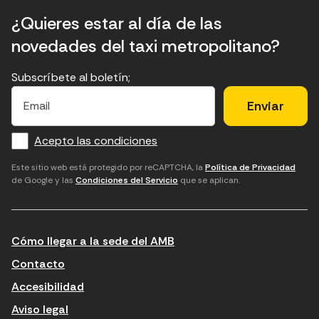
¿Quieres estar al día de las
novedades del taxi metropolitano?
Subscríbete al boletín;
E
E
H
×
E
l
l
e
m
f
c
u
a
Acepto las condiciones
o
a
d
i
l
r
m
'
Este sitio web está protegido por reCAPTCHA, la
Política de Privacidad
de Google y las
Condiciones del Servicio
que se aplican.
m
p
a
a
c
c
t
o
c
Cómo llegar a la sede del AMB
i
r
e
n
r
p
Contacto
t
e
t
Accesibilidad
r
u
a
Aviso legal