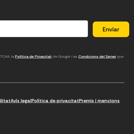
PTCHA, la
Política de Privacitat
de Google i les
Condicions del Servei
que
litat
Avís legal
Política de privacitat
Premis i mencions