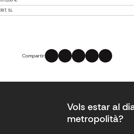
.070,00 €
RIT, SL
Compartir:
Vols estar al di
metropolità?