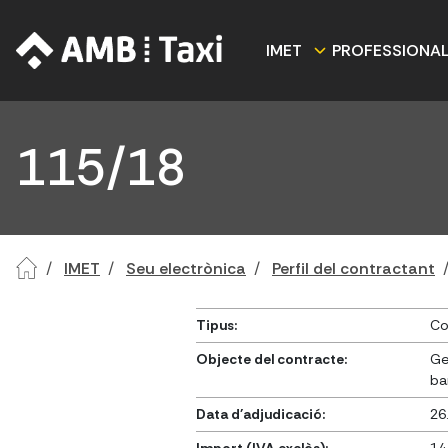
IMET
PROFESSIONA
115/18
IMET
Seu electrònica
Perfil del contractant
Tipus:
Co
Objecte del contracte:
Ge
ba
Data d'adjudicació:
26