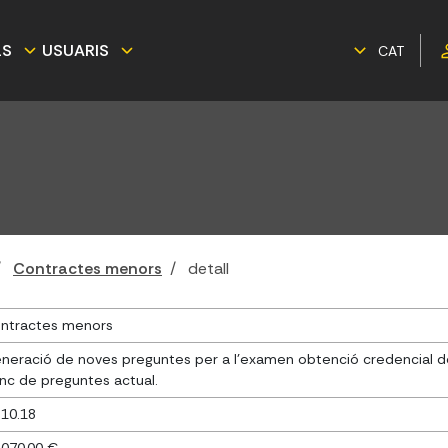
LS
USUARIS
CAT
Contractes menors
detall
ntractes menors
neració de noves preguntes per a l'examen obtenció credencial de ta
nc de preguntes actual.
.10.18