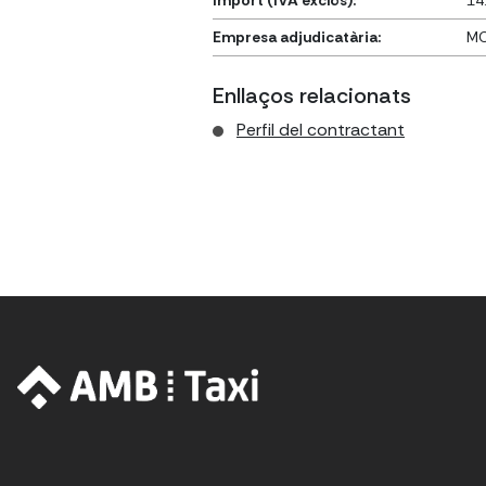
Import (IVA exclòs):
14
Empresa adjudicatària:
MC
Enllaços relacionats
Perfil del contractant