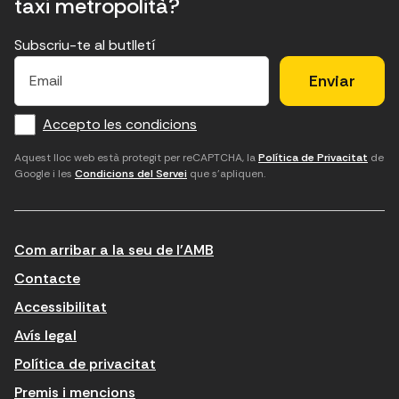
taxi metropolità?
Subscriu-te al butlletí
E
E
H
×
E
l
l
e
m
f
c
u
a
Accepto les condicions
o
a
d
i
l
r
m
'
Aquest lloc web està protegit per reCAPTCHA, la
Política de Privacitat
de
Google i les
Condicions del Servei
que s'apliquen.
m
p
a
a
c
c
t
o
c
Com arribar a la seu de l'AMB
i
r
e
n
r
p
Contacte
t
e
t
Accessibilitat
r
u
a
Avís legal
o
e
r
Política de privacitat
d
l
l
Premis i mencions