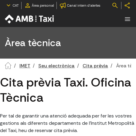
CAT
Àrea personal
Canal intern d'alertes
Àrea tècnica
IMET
Seu electrònica
Cita prèvia
Àrea tèc
Cita prèvia Taxi. Oficina
Tècnica
Per tal de garantir una atenció adequada per fer les vostres
gestions als diferents departaments de l'Institut Metropolità
del Taxi, heu de reservar cita prèvia.