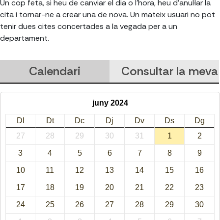
Un cop feta, si heu de canviar el dia o l'hora, heu d'anul·lar la
cita i tornar-ne a crear una de nova. Un mateix usuari no pot
tenir dues cites concertades a la vegada per a un
departament.
Calendari
Consultar la meva 
juny 2024
Dl
Dt
Dc
Dj
Dv
Ds
Dg
27
28
29
30
31
1
2
3
4
5
6
7
8
9
10
11
12
13
14
15
16
17
18
19
20
21
22
23
24
25
26
27
28
29
30