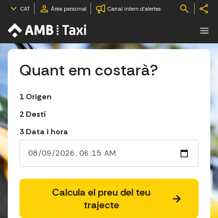
CAT
Àrea personal
Canal intern d'alertes
Quant em costarà?
1
Origen
2
Destí
3
Data i hora
Calcula el preu del teu
trajecte