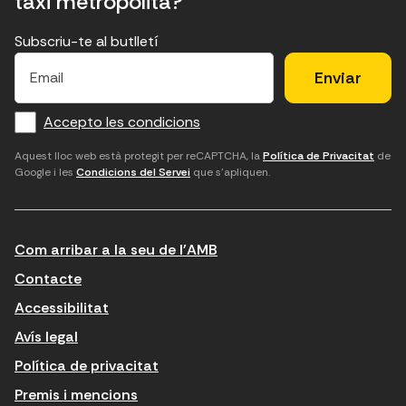
taxi metropolità?
Subscriu-te al butlletí
E
E
H
×
E
l
l
e
m
f
c
u
a
Accepto les condicions
o
a
d
i
l
r
m
'
Aquest lloc web està protegit per reCAPTCHA, la
Política de Privacitat
de
Google i les
Condicions del Servei
que s'apliquen.
m
p
a
a
c
c
t
o
c
Com arribar a la seu de l'AMB
i
r
e
n
r
p
Contacte
t
e
t
Accessibilitat
r
u
a
Avís legal
o
e
r
Política de privacitat
d
l
l
Premis i mencions
u
e
e