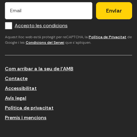
E
E
H
×
E
l
l
e
m
f
c
u
a
Accepto les condicions
o
a
d
i
l
r
m
'
Aquest lloc web està protegit per reCAPTCHA, la
Política de Privacitat
de
Google i les
Condicions del Servei
que s'apliquen.
m
p
a
a
c
c
t
o
c
Com arribar a la seu de l'AMB
i
r
e
n
r
p
Contacte
t
e
t
Accessibilitat
r
u
a
Avís legal
o
e
r
Política de privacitat
d
l
l
Premis i mencions
u
e
e
ï
c
s