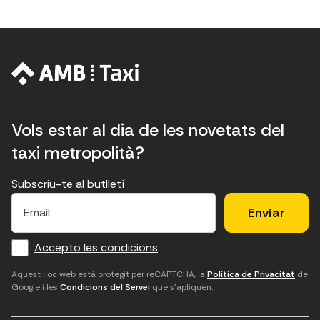
Vols estar al dia de les novetats del
taxi metropolità?
Subscriu-te al butlletí
E
E
H
×
E
l
l
e
m
f
c
u
a
Accepto les condicions
o
a
d
i
l
r
m
'
Aquest lloc web està protegit per reCAPTCHA, la
Política de Privacitat
de
Google i les
Condicions del Servei
que s'apliquen.
m
p
a
a
c
c