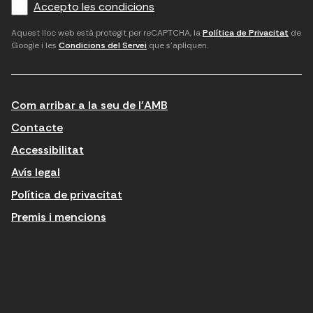
Accepto les condicions
o
a
d
i
l
r
m
'
Aquest lloc web està protegit per reCAPTCHA, la
Política de Privacitat
de
Google i les
Condicions del Servei
que s'apliquen.
m
p
a
a
c
c
t
o
c
Com arribar a la seu de l'AMB
i
r
e
n
r
p
Contacte
t
e
t
Accessibilitat
r
u
a
Avís legal
o
e
r
Política de privacitat
d
l
l
Premis i mencions
u
e
e
ï
c
s
t
t
c
n
r
o
o
ò
n