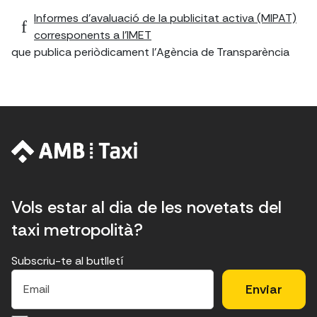
Informes d'avaluació de la publicitat activa (MIPAT)
corresponents a l'IMET
que publica periòdicament l'Agència de Transparència
Vols estar al dia de les novetats del
taxi metropolità?
Subscriu-te al butlletí
E
E
H
×
E
l
l
e
m
f
c
u
a