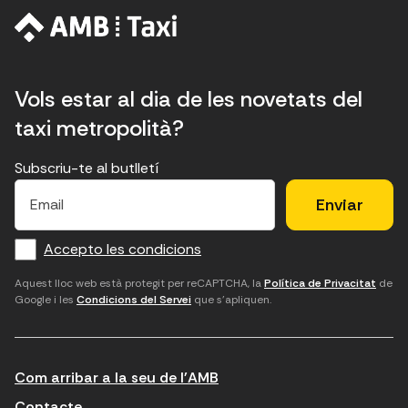
Vols estar al dia de les novetats del
taxi metropolità?
Subscriu-te al butlletí
E
E
H
×
E
l
l
e
m
f
c
u
a
Accepto les condicions
o
a
d
i
l
r
m
'
Aquest lloc web està protegit per reCAPTCHA, la
Política de Privacitat
de
Google i les
Condicions del Servei
que s'apliquen.
m
p
a
a
c
c
t
o
c
Com arribar a la seu de l'AMB
i
r
e
n
r
p
Contacte