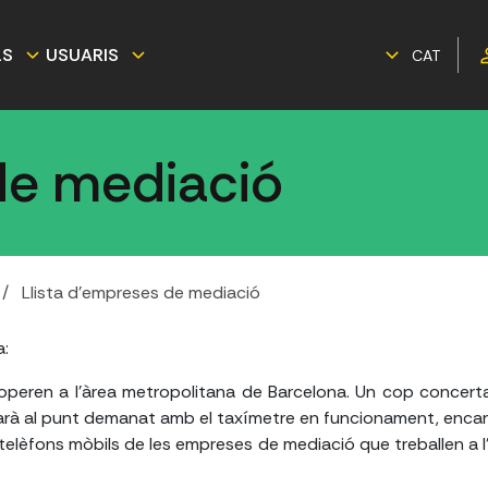
LS
USUARIS
CAT
de mediació
Llista d'empreses de mediació
a:
peren a l'àrea metropolitana de Barcelona. Un cop concerta
ibarà al punt demanat amb el taxímetre en funcionament, encara
 telèfons mòbils de les empreses de mediació que treballen a 