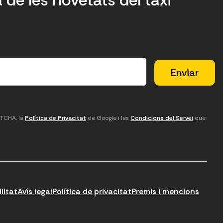
a de les novetats del taxi
PTCHA, la
Política de Privacitat
de Google i les
Condicions del Servei
que
litat
Avís legal
Política de privacitat
Premis i mencions