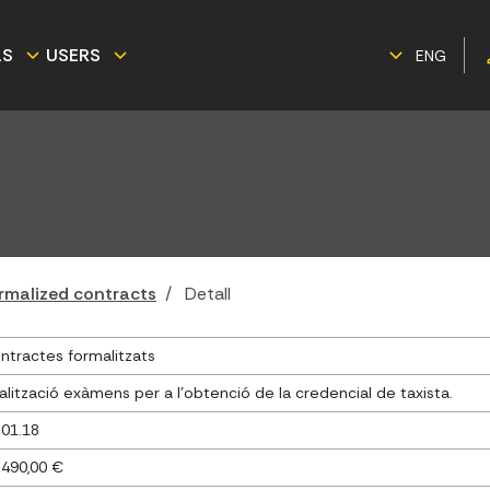
LS
USERS
ENG
rmalized contracts
Detall
ntractes formalitzats
alització exàmens per a l'obtenció de la credencial de taxista.
.01.18
.490,00 €