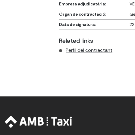
Empresa adjudicatària:
VE
Òrgan de contractació:
Ge
Data de signatura:
22
Related links
Perfil del contractant