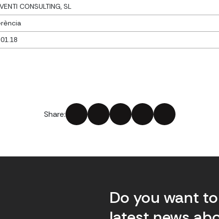
VENTI CONSULTING, SL
rència
.01.18
Share:
Do you want to 
latest news abo