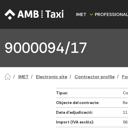
IMET
PROFESSIONA
9000094/17
IMET
Electronic site
Contractor profile
Fo
Tipus:
Co
Objecte del contracte:
Re
Data d'adjudicació:
11
Import (IVA exclòs):
56