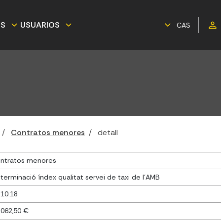
ES
USUARIOS
CAS
Contratos menores
detall
ntratos menores
terminació índex qualitat servei de taxi de l'AMB
.10.18
.062,50 €