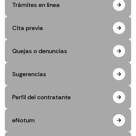
Trámites en línea
Cita previa
Quejas o denuncias
Sugerencias
Perfil del contratante
eNotum