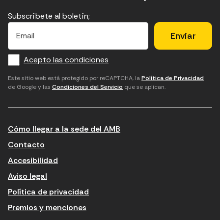
Subscríbete al boletín;
E
E
H
×
E
l
l
e
m
f
c
u
a
Acepto las condiciones
o
a
d
i
l
r
m
'
Este sitio web está protegido por reCAPTCHA, la
Política de Privacidad
de Google y las
Condiciones del Servicio
que se aplican.
m
p
a
a
c
c
t
o
c
Cómo llegar a la sede del AMB
i
r
e
n
r
p
Contacto
t
e
t
Accesibilidad
r
u
a
Aviso legal
o
e
r
Política de privacidad
d
l
l
Premios y menciones
u
e
e