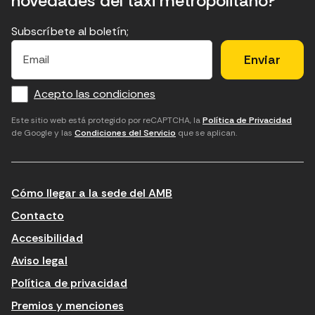
novedades del taxi metropolitano?
Subscríbete al boletín;
E
E
H
×
E
l
l
e
m
f
c
u
a
Acepto las condiciones
o
a
d
i
l
r
m
'
Este sitio web está protegido por reCAPTCHA, la
Política de Privacidad
de Google y las
Condiciones del Servicio
que se aplican.
m
p
a
a
c
c
t
o
c
Cómo llegar a la sede del AMB
i
r
e
n
r
p
Contacto
t
e
t
Accesibilidad
r
u
a
Aviso legal
o
e
r
Política de privacidad
d
l
l
Premios y menciones
u
e
e