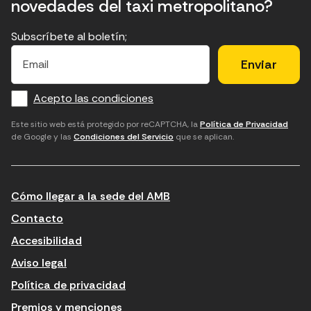
novedades del taxi metropolitano?
Subscríbete al boletín;
E
E
H
×
E
l
l
e
m
f
c
u
a
Acepto las condiciones
o
a
d
i
l
r
m
'
Este sitio web está protegido por reCAPTCHA, la
Política de Privacidad
de Google y las
Condiciones del Servicio
que se aplican.
m
p
a
a
c
c
t
o
c
Cómo llegar a la sede del AMB
i
r
e
n
r
p
Contacto
t
e
t
Accesibilidad
r
u
a
Aviso legal
o
e
r
Política de privacidad
d
l
l
Premios y menciones