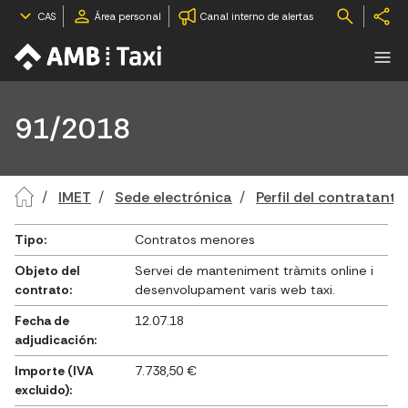
CAS
Área personal
Canal interno de alertas
91/2018
IMET
Sede electrónica
Perfil del contratante
Tipo:
Contratos menores
Objeto del
Servei de manteniment tràmits online i
contrato:
desenvolupament varis web taxi.
Fecha de
12.07.18
adjudicación:
Importe (IVA
7.738,50 €
excluido):