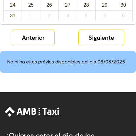
24
25
26
27
28
29
30
31
1
2
3
4
5
6
Anterior
Siguiente
No hi ha cites prèvies disponibles pel dia 08/08/2026.
¿Quieres estar al día de las