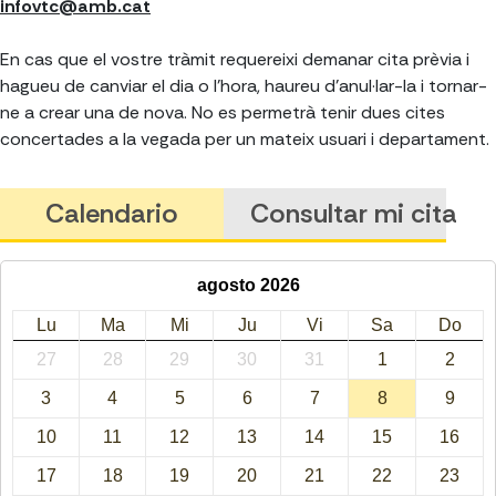
infovtc@amb.cat
En cas que el vostre tràmit requereixi demanar cita prèvia i
hagueu de canviar el dia o l'hora, haureu d'anul·lar-la i tornar-
ne a crear una de nova. No es permetrà tenir dues cites
concertades a la vegada per un mateix usuari i departament.
Calendario
Consultar mi cita
agosto 2026
Lu
Ma
Mi
Ju
Vi
Sa
Do
27
28
29
30
31
1
2
3
4
5
6
7
8
9
10
11
12
13
14
15
16
17
18
19
20
21
22
23