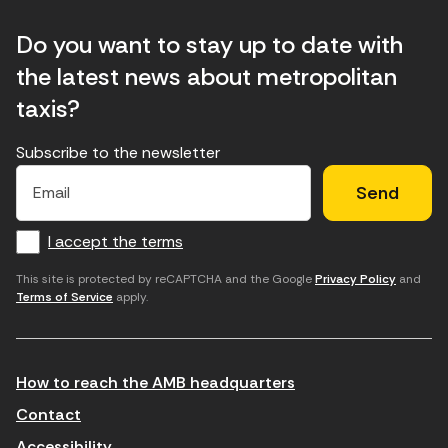
Do you want to stay up to date with
the latest news about metropolitan
taxis?
Subscribe to the newsletter
E
E
H
×
E
l
l
e
m
f
c
u
a
I accept the terms
o
a
d
i
l
r
m
'
This site is protected by reCAPTCHA and the Google
Privacy Policy
and
Terms of Service
apply.
m
p
a
a
c
c
t
o
c
How to reach the AMB headquarters
i
r
e
n
r
p
Contact
t
e
t
Accessibility