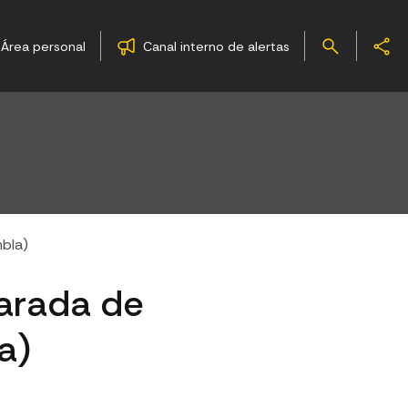
Área personal
Canal interno de alertas
mbla)
parada de
a)