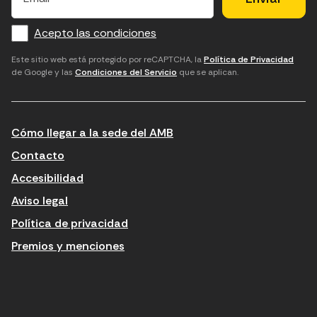
m
f
c
u
a
Acepto las condiciones
o
a
d
i
l
r
m
'
Este sitio web está protegido por reCAPTCHA, la
Política de Privacidad
de Google y las
Condiciones del Servicio
que se aplican.
m
p
a
a
c
c
t
o
c
Cómo llegar a la sede del AMB
i
r
e
n
r
p
Contacto
t
e
t
Accesibilidad
r
u
a
Aviso legal
o
e
r
Política de privacidad
d
l
l
Premios y menciones
u
e
e
ï
c
s
t
t
c
n
r
o