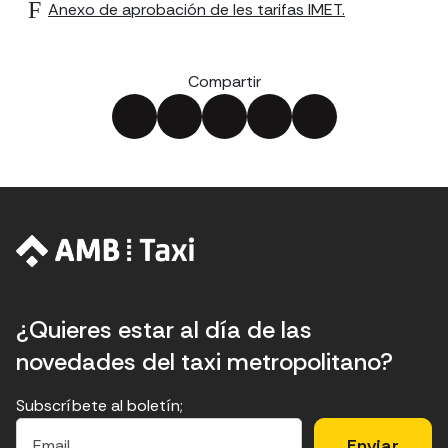
Anexo de aprobación de les tarifas IMET.
Compartir
¿Quieres estar al día de las
novedades del taxi metropolitano?
Subscríbete al boletín;
E
E
H
×
E
l
l
e