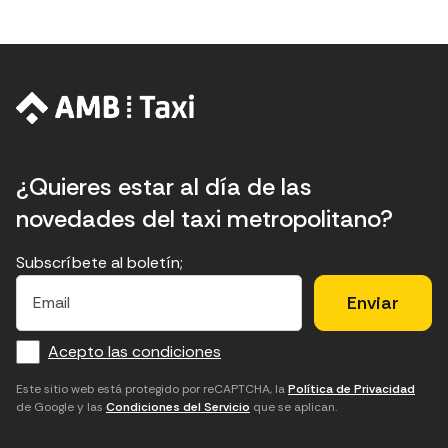
¿Quieres estar al día de las
novedades del taxi metropolitano?
Subscríbete al boletín;
E
E
H
×
E
l
l
e
m
f
c
u
a
Acepto las condiciones
o
a
d
i
l
r
m
'
Este sitio web está protegido por reCAPTCHA, la
Política de Privacidad
de Google y las
Condiciones del Servicio
que se aplican.
m
p
a
a
c
c