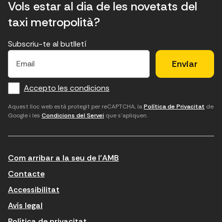
Vols estar al dia de les novetats del
taxi metropolità?
Subscriu-te al butlletí
E
E
H
×
E
l
l
e
m
f
c
u
a
Accepto les condicions
o
a
d
i
l
r
m
'
Aquest lloc web està protegit per reCAPTCHA, la
Política de Privacitat
de
Google i les
Condicions del Servei
que s'apliquen.
m
p
a
a
c
c
t
o
c
Com arribar a la seu de l'AMB
i
r
e
n
r
p
Contacte
t
e
t
Accessibilitat
r
u
a
Avís legal
o
e
r
Política de privacitat