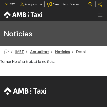
CAT
Àrea personal
Canal intern d'alertes
Notícies
IMET
Actualitat
Notícies
Detall
Tornar
No s'ha trobat la notícia