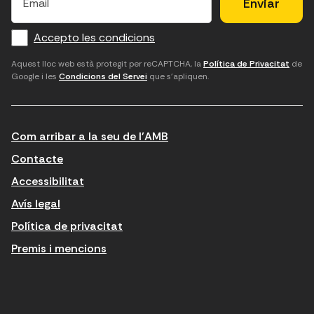
l
l
e
m
f
c
u
a
Accepto les condicions
o
a
d
i
l
r
m
'
Aquest lloc web està protegit per reCAPTCHA, la
Política de Privacitat
de
Google i les
Condicions del Servei
que s'apliquen.
m
p
a
a
c
c
t
o
c
Com arribar a la seu de l'AMB
i
r
e
n
r
p
Contacte
t
e
t
Accessibilitat
r
u
a
Avís legal
o
e
r
Política de privacitat
d
l
l
Premis i mencions
u
e
e
ï
c
s
t
t
c