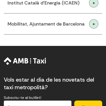
Institut Català d'Energia (ICAEN)
Mobilitat, Ajuntament de Barcelona
Vols estar al dia de les novetats del
taxi metropolità?
Subscriu-te al butlletí
E
E
H
×
E