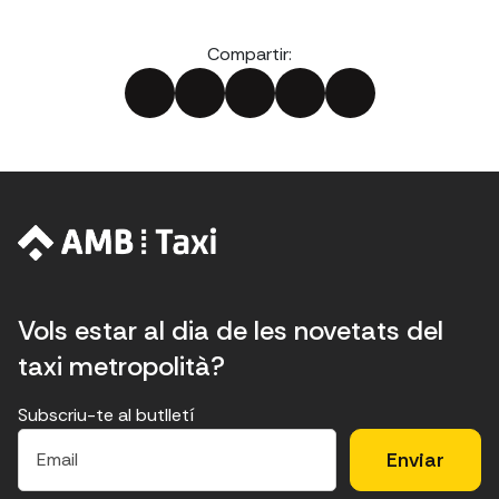
Compartir:
Vols estar al dia de les novetats del
taxi metropolità?
Subscriu-te al butlletí
E
E
H
×
E
l
l
e
m
f
c
u
a