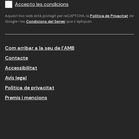
Accepto les condicions
o
a
d
i
l
r
m
'
Aquest lloc web està protegit per reCAPTCHA, la
Política de Privacitat
de
Google i les
Condicions del Servei
que s'apliquen.
m
p
a
a
c
c
t
o
c
Com arribar a la seu de l'AMB
i
r
e
n
r
p
Contacte
t
e
t
Accessibilitat
r
u
a
Avís legal
o
e
r
Política de privacitat
d
l
l
Premis i mencions
u
e
e
ï
c
s
t
t
c
n
r
o
o
ò
n