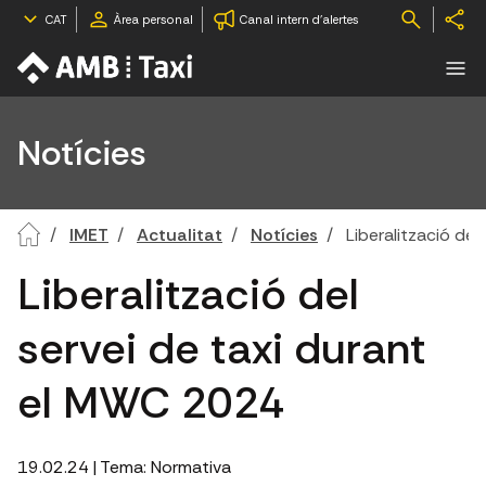
CAT
Àrea personal
Canal intern d'alertes
Notícies
IMET
Actualitat
Notícies
Liberalització de
Liberalització del
servei de taxi durant
el MWC 2024
19.02.24
| Tema:
Normativa